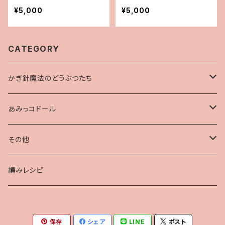
¥5,000
¥5,000
CATEGORY
かぎ針魔法のどうぶつたち
コクマちゃん
あみっコドール
ナチュかわ♡うさたん
あみっコドール
その他
あみっコドール mini
ロボット
編みレシピ
保存
シェア
LINE
ポスト